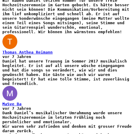
Wir haben Daniel letzten Sommer für unsere freie
Hochzeitszeremonie im Garten gebucht. Es hätte besser
nicht sein können! Die Kommunikation/Vorbereitung mit
ihm lief unkompliziert und schnell ab. Er ist auf
unsere Sonderwünsche eingegangen (meine Mutter wollte
einen Teil eines Songs mitsingen), seine Stimme und
sein Gitarrenspiel wunderschön, emotional,
professionell. Wir können ihn wärmstens empfehlen!
Thomas Anthea Reimann
vor 7 Jahren
Daniel hat unsere Trauung im Sommer 2017 musikalisch
begleitet. Er ist auf all unsere wüsche eingegangen
und hat die songs so verändert, wie wir und dies
gewünscht haben. Die Gäste wie auch wir waren
begeistert! Er hat eine tolle Stimme, ist zuverlässig
und freundlich.
MaSve Ba
vor 7 Jahren
Dank Daniel’s musikalischer Umrahmung wurde unsere
Hochzeitszeremonie im letzten Frühling noch
persönlicher und emotionaler.
Wir waren sehr zufrieden und denken mit grosser Freude
daran zurück.