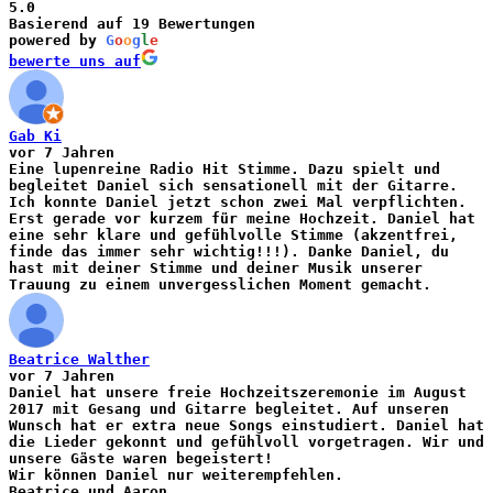
5.0
Basierend auf 19 Bewertungen
powered by
G
o
o
g
l
e
bewerte uns auf
Gab Ki
vor 7 Jahren
Eine lupenreine Radio Hit Stimme. Dazu spielt und
begleitet Daniel sich sensationell mit der Gitarre.
Ich konnte Daniel jetzt schon zwei Mal verpflichten.
Erst gerade vor kurzem für meine Hochzeit. Daniel hat
eine sehr klare und gefühlvolle Stimme (akzentfrei,
finde das immer sehr wichtig!!!). Danke Daniel, du
hast mit deiner Stimme und deiner Musik unserer
Trauung zu einem unvergesslichen Moment gemacht.
Beatrice Walther
vor 7 Jahren
Daniel hat unsere freie Hochzeitszeremonie im August
2017 mit Gesang und Gitarre begleitet. Auf unseren
Wunsch hat er extra neue Songs einstudiert. Daniel hat
die Lieder gekonnt und gefühlvoll vorgetragen. Wir und
unsere Gäste waren begeistert!
Wir können Daniel nur weiterempfehlen.
Beatrice und Aaron