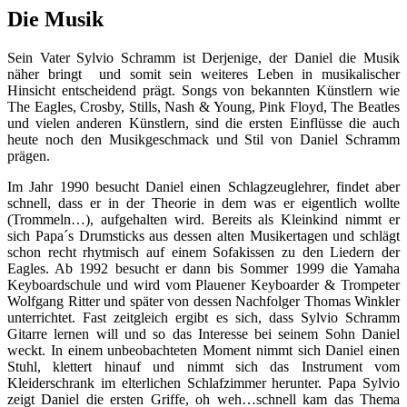
Die Musik
Sein Vater Sylvio Schramm ist Derjenige, der Daniel die Musik
näher bringt und somit sein weiteres Leben in musikalischer
Hinsicht entscheidend prägt. Songs von bekannten Künstlern wie
The Eagles, Crosby, Stills, Nash & Young, Pink Floyd, The Beatles
und vielen anderen Künstlern, sind die ersten Einflüsse die auch
heute noch den Musikgeschmack und Stil von Daniel Schramm
prägen.
Im Jahr 1990 besucht Daniel einen Schlagzeuglehrer, findet aber
schnell, dass er in der Theorie in dem was er eigentlich wollte
(Trommeln…), aufgehalten wird. Bereits als Kleinkind nimmt er
sich Papa´s Drumsticks aus dessen alten Musikertagen und schlägt
schon recht rhytmisch auf einem Sofakissen zu den Liedern der
Eagles. Ab 1992 besucht er dann bis Sommer 1999 die Yamaha
Keyboardschule und wird vom Plauener Keyboarder & Trompeter
Wolfgang Ritter und später von dessen Nachfolger Thomas Winkler
unterrichtet. Fast zeitgleich ergibt es sich, dass Sylvio Schramm
Gitarre lernen will und so das Interesse bei seinem Sohn Daniel
weckt. In einem unbeobachteten Moment nimmt sich Daniel einen
Stuhl, klettert hinauf und nimmt sich das Instrument vom
Kleiderschrank im elterlichen Schlafzimmer herunter. Papa Sylvio
zeigt Daniel die ersten Griffe, oh weh…schnell kam das Thema