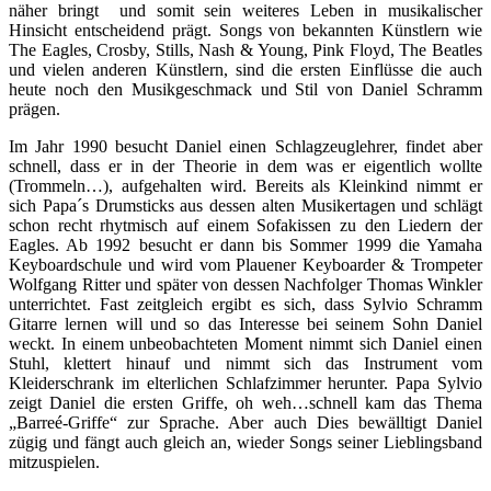
näher bringt und somit sein weiteres Leben in musikalischer
Hinsicht entscheidend prägt. Songs von bekannten Künstlern wie
The Eagles, Crosby, Stills, Nash & Young, Pink Floyd, The Beatles
und vielen anderen Künstlern, sind die ersten Einflüsse die auch
heute noch den Musikgeschmack und Stil von Daniel Schramm
prägen.
Im Jahr 1990 besucht Daniel einen Schlagzeuglehrer, findet aber
schnell, dass er in der Theorie in dem was er eigentlich wollte
(Trommeln…), aufgehalten wird. Bereits als Kleinkind nimmt er
sich Papa´s Drumsticks aus dessen alten Musikertagen und schlägt
schon recht rhytmisch auf einem Sofakissen zu den Liedern der
Eagles. Ab 1992 besucht er dann bis Sommer 1999 die Yamaha
Keyboardschule und wird vom Plauener Keyboarder & Trompeter
Wolfgang Ritter und später von dessen Nachfolger Thomas Winkler
unterrichtet. Fast zeitgleich ergibt es sich, dass Sylvio Schramm
Gitarre lernen will und so das Interesse bei seinem Sohn Daniel
weckt. In einem unbeobachteten Moment nimmt sich Daniel einen
Stuhl, klettert hinauf und nimmt sich das Instrument vom
Kleiderschrank im elterlichen Schlafzimmer herunter. Papa Sylvio
zeigt Daniel die ersten Griffe, oh weh…schnell kam das Thema
„Barreé-Griffe“ zur Sprache. Aber auch Dies bewälltigt Daniel
zügig und fängt auch gleich an, wieder Songs seiner Lieblingsband
mitzuspielen.